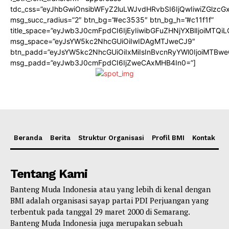
tdc_css=”eyJhbGwiOnsibWFyZ2luLWJvdHRvbSI6IjQwIiwiZGlz
msg_succ_radius=”2″ btn_bg=”#ec3535″ btn_bg_h=”#c11f1f”
title_space=”eyJwb3J0cmFpdCI6IjEyIiwibGFuZHNjYXBlIjoiMTQi
msg_space=”eyJsYW5kc2NhcGUiOiIwIDAgMTJweCJ9″
btn_padd=”eyJsYW5kc2NhcGUiOiIxMiIsInBvcnRyYWl0IjoiMTBwe
msg_padd=”eyJwb3J0cmFpdCI6IjZweCAxMHB4In0=”]
Beranda
Berita
Struktur Organisasi
Profil BMI
Kontak
Tentang Kami
Banteng Muda Indonesia atau yang lebih di kenal dengan
BMI adalah organisasi sayap partai PDI Perjuangan yang
terbentuk pada tanggal 29 maret 2000 di Semarang.
Banteng Muda Indonesia juga merupakan sebuah