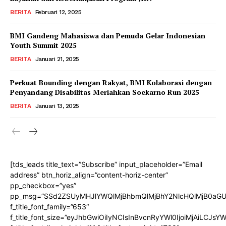
BERITA
Februari 12, 2025
BMI Gandeng Mahasiswa dan Pemuda Gelar Indonesian
Youth Summit 2025
BERITA
Januari 21, 2025
Perkuat Bounding dengan Rakyat, BMI Kolaborasi dengan
Penyandang Disabilitas Meriahkan Soekarno Run 2025
BERITA
Januari 13, 2025
[tds_leads title_text=”Subscribe” input_placeholder=”Email
address” btn_horiz_align=”content-horiz-center”
pp_checkbox=”yes”
pp_msg=”SSd2ZSUyMHJlYWQlMjBhbmQlMjBhY2NlcHQlMjB0aGU
f_title_font_family=”653″
f_title_font_size=”eyJhbGwiOiIyNCIsInBvcnRyYWl0IjoiMjAiLCJs