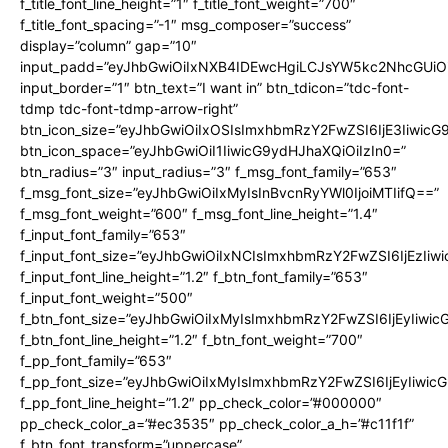
f_title_font_line_height=”1″ f_title_font_weight=”700″
f_title_font_spacing=”-1″ msg_composer=”success”
display=”column” gap=”10″
input_padd=”eyJhbGwiOiIxNXB4IDEwcHgiLCJsYW5kc2NhcGUiO
input_border=”1″ btn_text=”I want in” btn_tdicon=”tdc-font-
tdmp tdc-font-tdmp-arrow-right”
btn_icon_size=”eyJhbGwiOiIxOSIsImxhbmRzY2FwZSI6IjE3Iiwic
btn_icon_space=”eyJhbGwiOiI1IiwicG9ydHJhaXQiOiIzIn0=”
btn_radius=”3″ input_radius=”3″ f_msg_font_family=”653″
f_msg_font_size=”eyJhbGwiOiIxMyIsInBvcnRyYWl0IjoiMTIifQ==”
f_msg_font_weight=”600″ f_msg_font_line_height=”1.4″
f_input_font_family=”653″
f_input_font_size=”eyJhbGwiOiIxNCIsImxhbmRzY2FwZSI6IjEzIiw
f_input_font_line_height=”1.2″ f_btn_font_family=”653″
f_input_font_weight=”500″
f_btn_font_size=”eyJhbGwiOiIxMyIsImxhbmRzY2FwZSI6IjEyIiwi
f_btn_font_line_height=”1.2″ f_btn_font_weight=”700″
f_pp_font_family=”653″
f_pp_font_size=”eyJhbGwiOiIxMyIsImxhbmRzY2FwZSI6IjEyIiwi
f_pp_font_line_height=”1.2″ pp_check_color=”#000000″
pp_check_color_a=”#ec3535″ pp_check_color_a_h=”#c11f1f”
f_btn_font_transform=”uppercase”