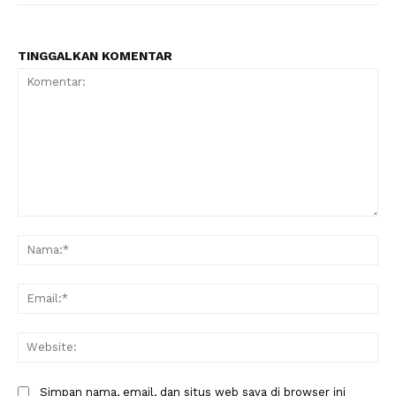
TINGGALKAN KOMENTAR
Komentar:
Na
Ema
Web
Simpan nama, email, dan situs web saya di browser ini