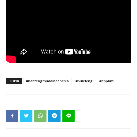
TOPIK
#bantengmudaindonesia
#buleleng
#dppbmi