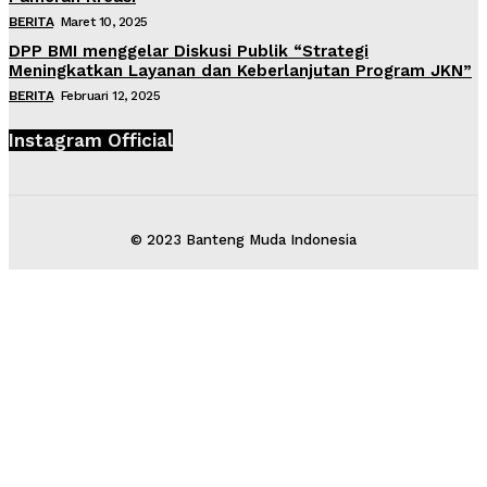
BERITA
Maret 10, 2025
DPP BMI menggelar Diskusi Publik “Strategi
Meningkatkan Layanan dan Keberlanjutan Program JKN”
BERITA
Februari 12, 2025
Instagram Official
© 2023 Banteng Muda Indonesia