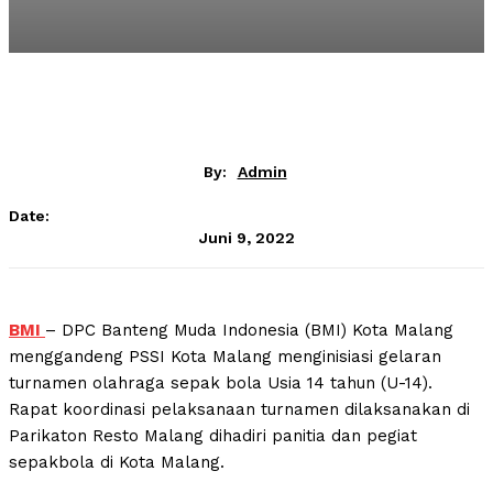
By:
Admin
Date:
Juni 9, 2022
BMI
– DPC Banteng Muda Indonesia (BMI) Kota Malang
menggandeng PSSI Kota Malang menginisiasi gelaran
turnamen olahraga sepak bola Usia 14 tahun (U-14).
Rapat koordinasi pelaksanaan turnamen dilaksanakan di
Parikaton Resto Malang dihadiri panitia dan pegiat
sepakbola di Kota Malang.