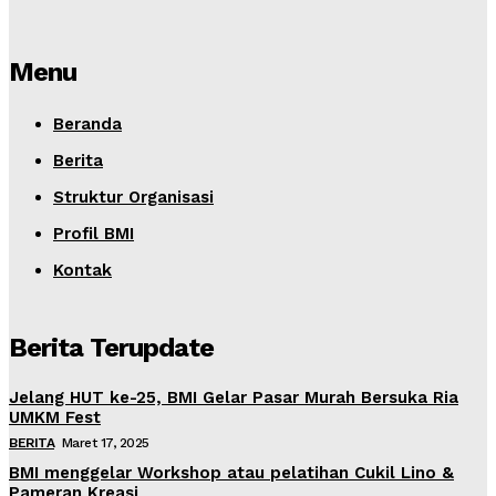
Menu
Beranda
Berita
Struktur Organisasi
Profil BMI
Kontak
Berita Terupdate
Jelang HUT ke-25, BMI Gelar Pasar Murah Bersuka Ria
UMKM Fest
BERITA
Maret 17, 2025
BMI menggelar Workshop atau pelatihan Cukil Lino &
Pameran Kreasi