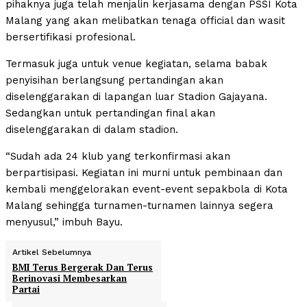
pihaknya juga telah menjalin kerjasama dengan PSSI Kota
Malang yang akan melibatkan tenaga official dan wasit
bersertifikasi profesional.
Termasuk juga untuk venue kegiatan, selama babak
penyisihan berlangsung pertandingan akan
diselenggarakan di lapangan luar Stadion Gajayana.
Sedangkan untuk pertandingan final akan
diselenggarakan di dalam stadion.
“Sudah ada 24 klub yang terkonfirmasi akan
berpartisipasi. Kegiatan ini murni untuk pembinaan dan
kembali menggelorakan event-event sepakbola di Kota
Malang sehingga turnamen-turnamen lainnya segera
menyusul,” imbuh Bayu.
Artikel Sebelumnya
BMI Terus Bergerak Dan Terus
Berinovasi Membesarkan
Partai