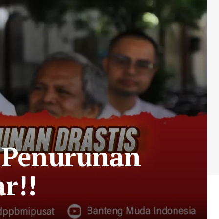
i Penurunan
r!!