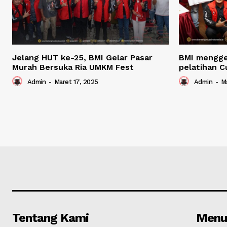
Jelang HUT ke-25, BMI Gelar Pasar
BMI mengge
Murah Bersuka Ria UMKM Fest
pelatihan C
Admin
-
Maret 17, 2025
Admin
-
Ma
Tentang Kami
Menu