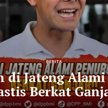
BERITA
 di Jateng Alam
astis Berkat Ganja