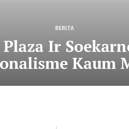
BERITA
laza Ir Soekarno
ionalisme Kaum 