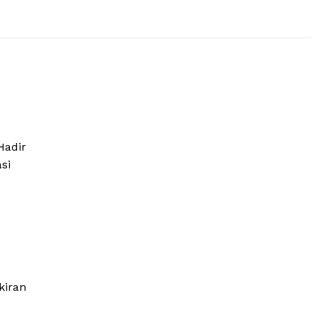
Hadir
si
kiran