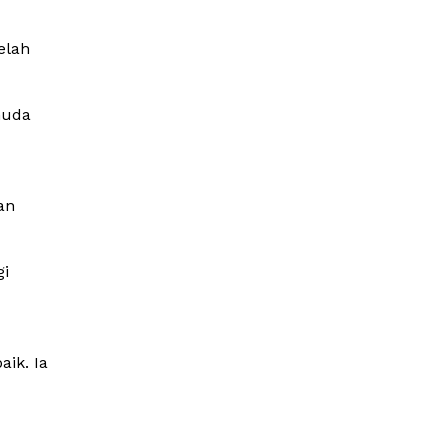
elah
muda
an
gi
ik. Ia