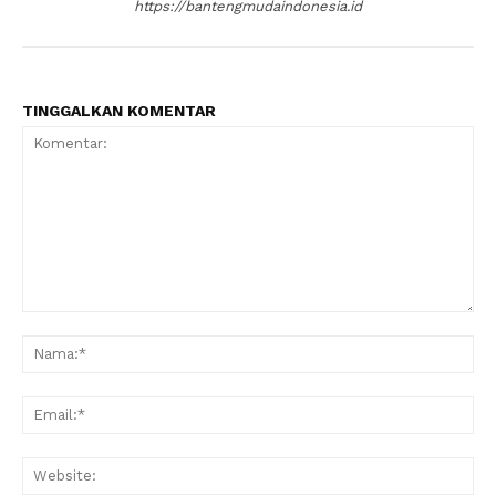
https://bantengmudaindonesia.id
TINGGALKAN KOMENTAR
Komentar:
Na
Ema
Web