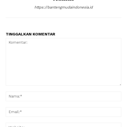
https://bantengmudaindonesia.id
TINGGALKAN KOMENTAR
Komentar:
Na
Ema
Web