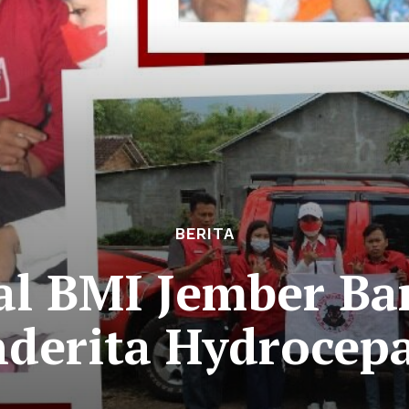
BERITA
al BMI Jember Ba
derita Hydrocep