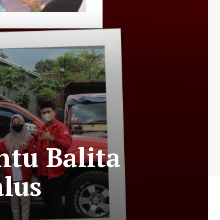
ntu Balita
alus