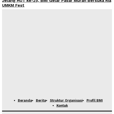
Jelang HUT ke-25, BMI Gelar Pasar Murah Bersuka Ria
UMKM Fest
Admin
-
Maret 17, 2025
BMI menggelar Workshop atau pelatihan Cukil Lino &
Pameran Kreasi
Admin
-
Maret 10, 2025
DPP BMI menggelar Diskusi Publik “Strategi
Meningkatkan Layanan dan Keberlanjutan Program
JKN”
Admin
-
Februari 12, 2025
BMI Gandeng Mahasiswa dan Pemuda Gelar
Indonesian Youth Summit 2025
Admin
-
Januari 21, 2025
Beranda
Berita
Struktur Organisasi
Profil BMI
Kontak