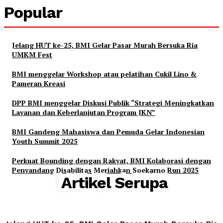
Popular
Jelang HUT ke-25, BMI Gelar Pasar Murah Bersuka Ria
UMKM Fest
BMI menggelar Workshop atau pelatihan Cukil Lino &
Pameran Kreasi
DPP BMI menggelar Diskusi Publik “Strategi Meningkatkan
Layanan dan Keberlanjutan Program JKN”
BMI Gandeng Mahasiswa dan Pemuda Gelar Indonesian
Youth Summit 2025
Perkuat Bounding dengan Rakyat, BMI Kolaborasi dengan
Penyandang Disabilitas Meriahkan Soekarno Run 2025
UPDATE
Artikel Serupa