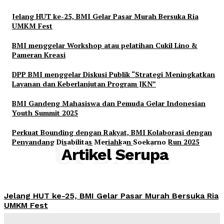
Jelang HUT ke-25, BMI Gelar Pasar Murah Bersuka Ria
UMKM Fest
BMI menggelar Workshop atau pelatihan Cukil Lino &
Pameran Kreasi
DPP BMI menggelar Diskusi Publik “Strategi Meningkatkan
Layanan dan Keberlanjutan Program JKN”
BMI Gandeng Mahasiswa dan Pemuda Gelar Indonesian
Youth Summit 2025
Perkuat Bounding dengan Rakyat, BMI Kolaborasi dengan
Penyandang Disabilitas Meriahkan Soekarno Run 2025
UPDATE
Artikel Serupa
Jelang HUT ke-25, BMI Gelar Pasar Murah Bersuka Ria
UMKM Fest
Admin
-
Maret 17, 2025