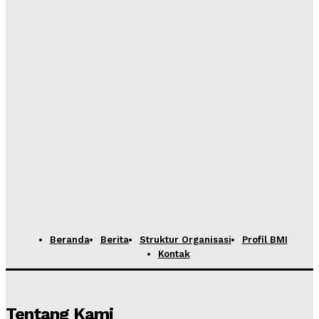
BMI menggelar Workshop atau pelatihan Cukil Lino &
Pameran Kreasi
Admin
-
Maret 10, 2025
DPP BMI menggelar Diskusi Publik “Strategi
Meningkatkan Layanan dan Keberlanjutan Program
JKN”
Admin
-
Februari 12, 2025
BMI Gandeng Mahasiswa dan Pemuda Gelar
Indonesian Youth Summit 2025
Admin
-
Januari 21, 2025
Beranda
Berita
Struktur Organisasi
Profil BMI
Kontak
Tentang Kami