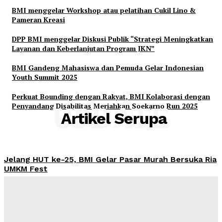
BMI menggelar Workshop atau pelatihan Cukil Lino &
Pameran Kreasi
DPP BMI menggelar Diskusi Publik “Strategi Meningkatkan
Layanan dan Keberlanjutan Program JKN”
BMI Gandeng Mahasiswa dan Pemuda Gelar Indonesian
Youth Summit 2025
Perkuat Bounding dengan Rakyat, BMI Kolaborasi dengan
Penyandang Disabilitas Meriahkan Soekarno Run 2025
UPDATE
Artikel Serupa
Jelang HUT ke-25, BMI Gelar Pasar Murah Bersuka Ria
UMKM Fest
Admin
-
Maret 17, 2025
BMI menggelar Workshop atau pelatihan Cukil Lino &
Pameran Kreasi