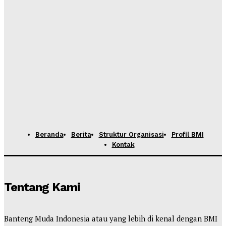
Admin
-
Maret 10, 2025
DPP BMI menggelar Diskusi Publik “Strategi
Meningkatkan Layanan dan Keberlanjutan Program
JKN”
Admin
-
Februari 12, 2025
BMI Gandeng Mahasiswa dan Pemuda Gelar
Indonesian Youth Summit 2025
Admin
-
Januari 21, 2025
Beranda
Berita
Struktur Organisasi
Profil BMI
Kontak
Tentang Kami
Banteng Muda Indonesia atau yang lebih di kenal dengan BMI