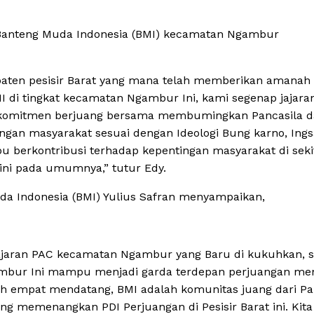
 Banteng Muda Indonesia (BMI) kecamatan Ngambur
aten pesisir Barat yang mana telah memberikan amanah
 di tingkat kecamatan Ngambur Ini, kami segenap jajara
komitmen berjuang bersama membumingkan Pancasila 
gan masyarakat sesuai dengan Ideologi Bung karno, Ings
u berkontribusi terhadap kepentingan masyarakat di seki
 ini pada umumnya,” tutur Edy.
da Indonesia (BMI) Yulius Safran menyampaikan,
ajaran PAC kecamatan Ngambur yang Baru di kukuhkan,
mbur Ini mampu menjadi garda terdepan perjuangan me
uh empat mendatang, BMI adalah komunitas juang dari Pa
uang memenangkan PDI Perjuangan di Pesisir Barat ini. Kit