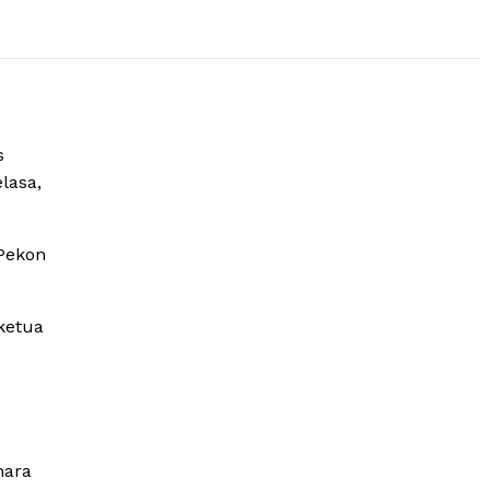
s
lasa,
Pekon
ketua
hara