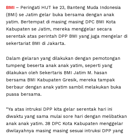
BMI
– Peringati HUT ke 23, Banteng Muda Indonesia
(BMI) se Jatim gelar buka bersama dengan anak
yatim. Bertempat di masing masing DPC BMI Kota
Kabupaten se Jatim, mereka menggelar secara
serentak atas perintah DPP BMI yang juga mengelar di
sekertariat BMI di Jakarta.
Dalam gelaran yang dilakukan dengan pemotongan
tumpeng beserta anak anak yatim, seperti yang
dilakukan oleh Sekertaris BMI Jatim M. hasan
bersama BMI Kabupaten Gresik, mereka tampak
berbaur dengan anak yatim sambil melakukan buka
puasa bersama.
“Ya atas intruksi DPP kita gelar serentak hari ini
diwaktu yang sama mulai sore hari dengan melibatkan
anak anak yatim. 38 DPC Kota Kabupaten menggelar
diwilayahnya masing masing sesuai intruksi DPP yang