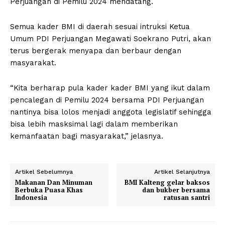
Perjuangan di Pemilu 2024 mendatang.
Semua kader BMI di daerah sesuai intruksi Ketua
Umum PDI Perjuangan Megawati Soekrano Putri, akan
terus bergerak menyapa dan berbaur dengan
masyarakat.
“Kita berharap pula kader kader BMI yang ikut dalam
pencalegan di Pemilu 2024 bersama PDI Perjuangan
nantinya bisa lolos menjadi anggota legislatif sehingga
bisa lebih masksimal lagi dalam memberikan
kemanfaatan bagi masyarakat,” jelasnya.
Artikel Sebelumnya
Artikel Selanjutnya
Makanan Dan Minuman
BMI Kalteng gelar baksos
Berbuka Puasa Khas
dan bukber bersama
Indonesia
ratusan santri