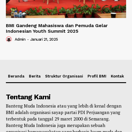
BMI Gandeng Mahasiswa dan Pemuda Gelar
Indonesian Youth Summit 2025
Admin
-
Januari 21, 2025
Beranda
Berita
Struktur Organisasi
Profil BMI
Kontak
Tentang Kami
Banteng Muda Indonesia atau yang lebih di kenal dengan
BMI adalah organisasi sayap partai PDI Perjuangan yang
terbentuk pada tanggal 29 maret 2000 di Semarang.
Banteng Muda Indonesia juga merupakan sebuah
organisasi kemasyarakatan yang berbasis kaum muda dan