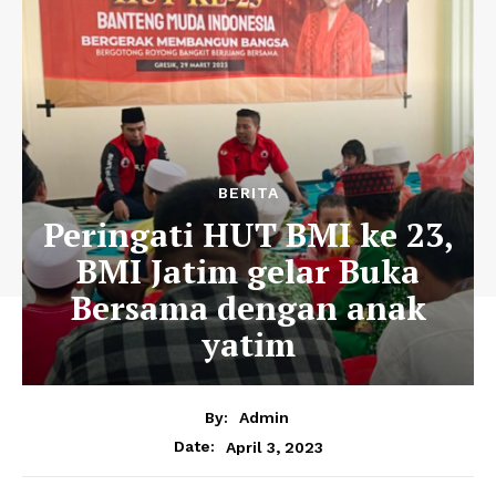
BERITA
Peringati HUT BMI ke 23,
BMI Jatim gelar Buka
Bersama dengan anak
yatim
By:
Admin
April 3, 2023
Date: