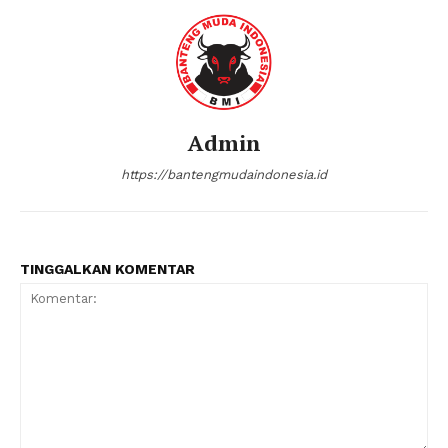
Admin
https://bantengmudaindonesia.id
TINGGALKAN KOMENTAR