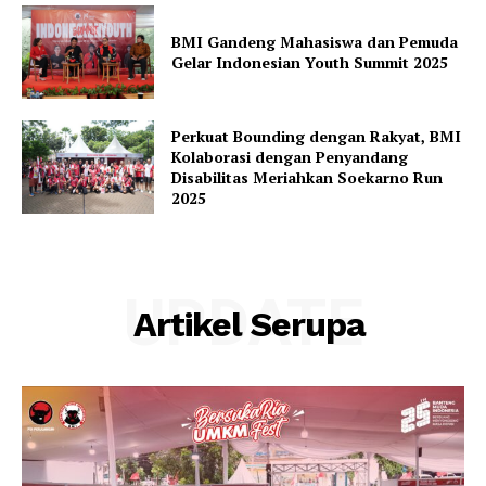
BMI Gandeng Mahasiswa dan Pemuda
Gelar Indonesian Youth Summit 2025
Perkuat Bounding dengan Rakyat, BMI
Kolaborasi dengan Penyandang
Disabilitas Meriahkan Soekarno Run
2025
UPDATE
Artikel Serupa