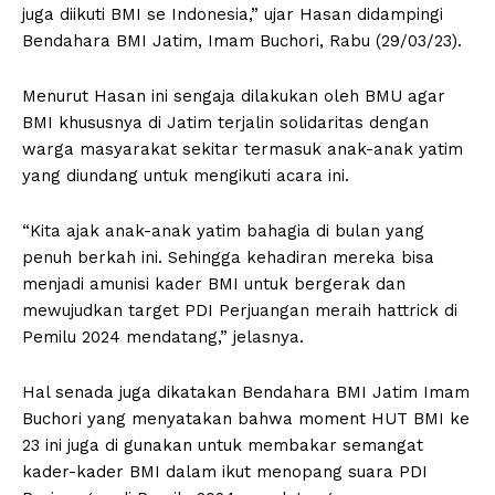
juga diikuti BMI se Indonesia,” ujar Hasan didampingi
Bendahara BMI Jatim, Imam Buchori, Rabu (29/03/23).
Menurut Hasan ini sengaja dilakukan oleh BMU agar
BMI khususnya di Jatim terjalin solidaritas dengan
warga masyarakat sekitar termasuk anak-anak yatim
yang diundang untuk mengikuti acara ini.
“Kita ajak anak-anak yatim bahagia di bulan yang
penuh berkah ini. Sehingga kehadiran mereka bisa
menjadi amunisi kader BMI untuk bergerak dan
mewujudkan target PDI Perjuangan meraih hattrick di
Pemilu 2024 mendatang,” jelasnya.
Hal senada juga dikatakan Bendahara BMI Jatim Imam
Buchori yang menyatakan bahwa moment HUT BMI ke
23 ini juga di gunakan untuk membakar semangat
kader-kader BMI dalam ikut menopang suara PDI